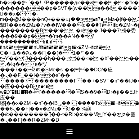
b�>j��)΄��!P�����ԫ��&���;�"k��B�
��������p�SVT�(w��ę��!j����
��x�;�-
m��@J����nQ+���պ��כ��7�Ma�jf��J��ͱ4j���Ѳ�
撆R��x�ZMz�7v��IW���/d��ٞ�Тז�c�ZM~�ji�� ߒ��sQz�����Ԡ��DW��3�De�n"��M�+/
��������B��:�-�u��IJ���7j�委
���9��p�=�'m��AN�ޭ�=/
��������B��:�-
�n&������nUf���������q��x�ZM~�
c��
Ϲ�+,&��Ὰܢ��F[��(�1�*"��
ϒ��"J����ԧ�����<�;�b"�� ���"j���
,�!q�� қ�*]/
���؝�2��7�SMc�s"���ޭ�DQ/�应
�ܢ��F_��!� :�s"��
����7`��������F��+�SVT�n"��IJ�
�应����B ��4�
w�D"��IJ�׭�-`������S��9�Dr�ji��EJ߅��gJ�
应��
矁[��x�ZM~�n"��IB؃��!'����Тѕ��+��(m��IK�ʭ�/|
��ϐܢ��F[��x�ZMz�G�� %嬩
�/c��������[[��<�RI:�:c��MΎ��:z�졾
�ܢ��F[��R�ZM~�D