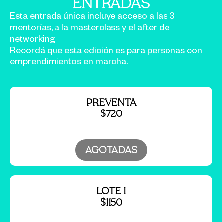
ENTRADAS
Esta entrada única incluye acceso a las 3
mentorías, a la masterclass y el after de
networking.
Recordá que esta edición es para personas con
emprendimientos en marcha.
PREVENTA
$720
AGOTADAS
LOTE 1
$1150